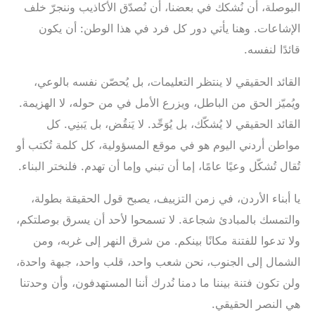
البوصلة، أن نُشكك في بعضنا، أن نُصدّق الأكاذيب وننجرّ خلف
الإشاعات. وهنا يأتي دور كل فرد في هذا الوطن: أن يكون
قائدًا لنفسه.
‎القائد الحقيقي لا ينتظر التعليمات، بل يُحصّن نفسه بالوعي،
ويُميّز الحق من الباطل، ويزرع الأمل في من حوله، لا الهزيمة.
القائد الحقيقي لا يُشكّك، بل يُوَحِّد. لا يَنقُض، بل يَبنِي. كل
مواطن أردني اليوم هو في موقع المسؤولية، كل كلمة تُكتب أو
تُقال تُشكّل وعيًا عامًا، إما أن تبني وإما أن تهدم. فلنختر البناء.
‎يا أبناء الأردن، في زمن التزييف، يصبح قول الحقيقة بطولة،
والتمسك بالمبادئ شجاعة. لا تسمحوا لأحد أن يسرق بوصلتكم،
ولا تدعوا للفتنة مكانًا بينكم. من شرق النهر إلى غربه، ومن
الشمال إلى الجنوب، نحن شعب واحد، قلب واحد، جبهة واحدة،
ولن تكون فتنة بيننا ما دمنا نُدرك أننا المستهدفون، وأن وحدتنا
هي النصر الحقيقي.