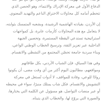
الدفاع الأول في معركة الإدراك والانتماء، وهو الحصن الذي
تتحطم أمامه كل محاولات الاختراق الناعم والتهديد المعنوي.
‎إن الأردن، بقيادته الهاشمية الرشيدة، وبشعبه المتمسك بثوابته،
لا يتعامل مع هذه المحاولات كأزمات عابرة، بل كمواجهات
استراتيجية تستدعي اليقظة المستمرة، وتحصين الجبهة
الداخلية عبر تعزيز الثقة، وترسيخ الخطاب الوطني الواعي،
وبناء سردية جامعة تحصّن المجتمع من التشظي والانقسام.
‎وفي هذا السياق، فإن الشباب الأردني، بكل طاقاتهم
ومواقعهم، مطالبون اليوم أكثر من أي وقت مضى، أن يكونوا
روادًا للوعي، وقادة للمواقف، لا أدوات تُستغل في معركة
التشويش والانقسام. فكل شاب يمتلك منبرًا، سواء في محيطه
أو عبر منصات التواصل، هو مسؤول عن الكلمة التي يختارها،
والصورة التي يروّج لها، والخطاب الذي يتبناه.