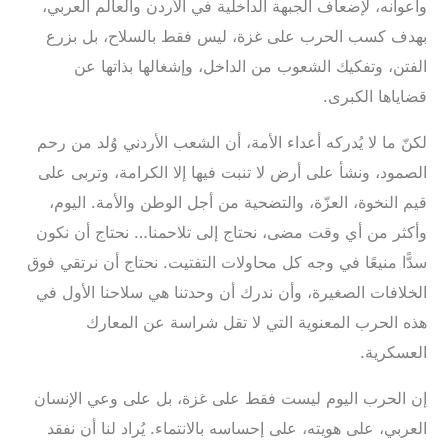
وأعوانه، لإضعاف الجبهة الداخلية في الأردن والعالم العربي،
بهدف كسب الحرب على غزة، ليس فقط بالسلاح، بل بزرع
الفتن، وتفكيك الشعوب من الداخل، وإشغالها بذاتها عن
قضاياها الكبرى.
‎لكنّ ما لا يُدركه أعداء الأمة، أن الشعب الأردني وُلد من رحم
الصمود، ونشأ على أرض لا تنبت فيها إلا الكرامة، وتربى على
قيم النخوة، العزّة، والتضحية من أجل الوطن والأمة. اليوم،
وأكثر من أي وقت مضى، نحتاج إلى تلاحمنا… نحتاج أن نكون
سدًّا منيعًا في وجه كل محاولات التفتيت. نحتاج أن نرتقي فوق
الخلافات الصغيرة، وأن ندرك أن وحدتنا هي سلاحنا الأول في
هذه الحرب المعنوية التي لا تقل شراسة عن المعارك
العسكرية.
‎إن الحرب اليوم ليست فقط على غزة، بل على وعي الإنسان
العربي، على هويته، على إحساسه بالانتماء. يُراد لنا أن نفقد