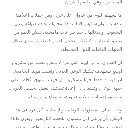
المستقرة، وفي طليعتها الأردن.
‎ما نشهده اليوم من عدوان على غزة، ومن حملات إعلامية
ونفسية موازية، ليس إلا امتدادًا لمحاولة إعادة صياغة وعي
الشعوب، وإشغالها داخليًا بنزاعات هامشية، تُمكّن العدو من
تحقيق انتصارات لا تُقاس بحجم الدمار فقط، بل بمدى تفكك
الجبهات الداخلية للدول المحيطة.
‎إن العدوان الدائر اليوم على غزة لا يمكن فصله عن مشروع
أوسع يستهدف تفكيك الوعي العربي وتغييب هويته الجامعة.
إنها ليست فقط حربًا عسكرية، بل حرب ممنهجة تُخاض على
جبهة الوعي، وتسعى إلى إعادة تشكيل العقل الجمعي العربي،
وطمس إحساسه بالانتماء، وتشويه مفاهيمه ومواقفه.
‎وهنا، تتجلى المسؤولية الوطنية والإنسانية لكل فرد في هذا
الوطن بأن يرتقي إلى مستوى اللحظة التاريخية، ويكون قائدًا
لوعيه، حارسًا لهويته، وسندًا لوطنه. فالفرد الواعي هو خط